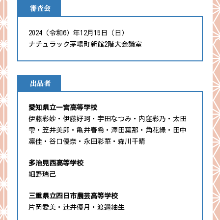
審査会
2024（令和6）年12月15日（日）
ナチュラック茅場町新館2階大会議室
出品者
愛知県立一宮高等学校
伊藤彩妙・伊藤好珂・宇田なつみ・内窪彩乃・太田
雫・笠井美卯・亀井春希・澤田葉那・角花緑・田中
凛佳・谷口優奈・永田彩華・森川千晴
多治見西高等学校
細野瑞己
三重県立四日市農芸高等学校
片岡愛美・辻井優月・渡邉紬生